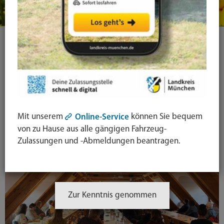
Zukunftswochen 2025 – fünf
Wochen voller Begegnungen,
Inspiration und Ideen
04.11.2025
Gemeinsamer Abschluss: Impulse setzen und Netzwerke
Mit unserem
können Sie bequem
Online-Service
stärken
von zu Hause aus alle gängigen Fahrzeug-
Zulassungen und -Abmeldungen beantragen.
Zur Kenntnis genommen