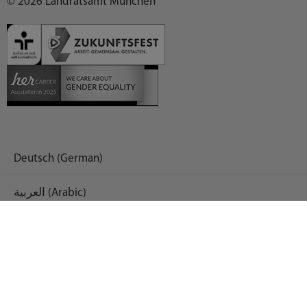
© 2026 Landratsamt München
Deutsch (German)
العربية (Arabic)
English
Español (Spanish)
Français (French)