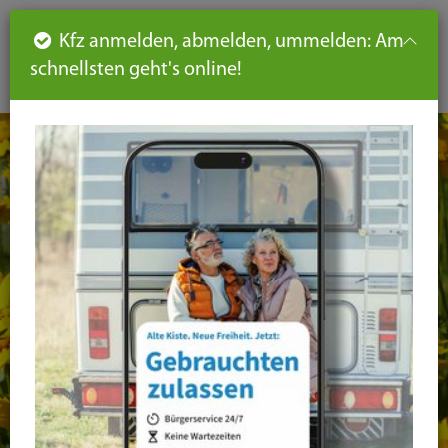
Such
Ha
DE
Kfz anmelden, abmelden, ummelden: Am
aus-
schnellsten geht's online!
aus
und
un
eink
ei
Seiteninhalt
Hauptnavigation
Seitennavigation
leichte
Sprache