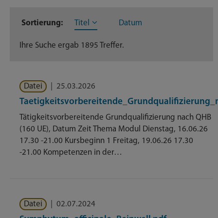
Sortierung:
Titel
Datum
Dateien
273
Ihre Suche ergab 1895 Treffer.
Dienstleistungen
371
Geschäftsverteilungsplan
204
Datei
|
25.03.2026
Nachrichten
419
Taetigkeitsvorbereitende_Grundqualifizierung
Tätigkeitsvorbereitende Grundqualifizierung nach QHB
Themenseite
593
(160 UE), Datum Zeit Thema Modul Dienstag, 16.06.26
17.30 -21.00 Kursbeginn 1 Freitag, 19.06.26 17.30
Veröffentlichungen
35
-21.00 Kompetenzen in der…
Datei
|
02.07.2024