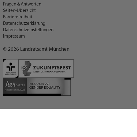
Fragen & Antworten
Seiten-Übersicht
Barrierefreiheit
Datenschutzerklärung
Datenschutzeinstellungen
Impressum
© 2026 Landratsamt München
Deutsch (German)
العربية (Arabic)