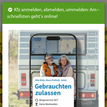
Such
Ha
DE
Kfz anmelden, abmelden, ummelden: Am
aus-
schnellsten geht's online!
aus
und
un
eink
ei
Seiteninhalt
Hauptnavigation
Seitennavigation
leichte
Sprache