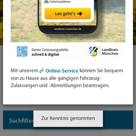
Ihre Suche
Mit unserem
können Sie bequem
Online-Service
von zu Hause aus alle gängigen Fahrzeug-
Symbol
Zulassungen und -Abmeldungen beantragen.
Lupe:
Suche in leichter Sprache
Suche
absende
mit
Zur Kenntnis genommen
Suchfilter
↓
Enter-
Taste
Inhaltstyp