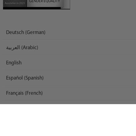
Deutsch (German)
العربية (Arabic)
English
Español (Spanish)
Français (French)
Русский (Russian)
Українська (Ukrainian)