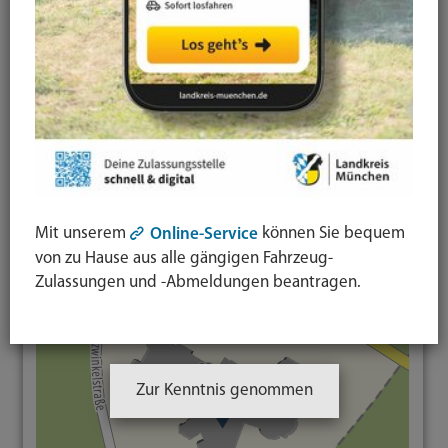
Germeringer Straße 33
82152 Planegg
Telefon:
089 899224-0
Fax:
089 899224-102
E-Mail
Homepage
Karte
Mit unserem
können Sie bequem
Online-Service
von zu Hause aus alle gängigen Fahrzeug-
Zulassungen und -Abmeldungen beantragen.
Zur Kenntnis genommen