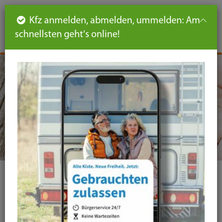
Such
Ha
DE
Kfz anmelden, abmelden, ummelden: Am
aus-
schnellsten geht's online!
aus
und
un
eink
ei
Seiteninhalt
Hauptnavigation
Seitennavigation
leichte
Sprache
Kontakt
Evang. Alten- und Pflegeheim Planegg