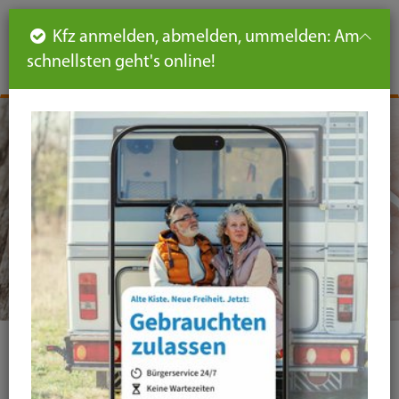
Such
Ha
DE
Kfz anmelden, abmelden, ummelden: Am
aus-
schnellsten geht's online!
aus
und
un
eink
ei
Seiteninhalt
Hauptnavigation
Seitennavigation
leichte
Sprache
Hillebrandhof Ismaning
Haus der Senioren