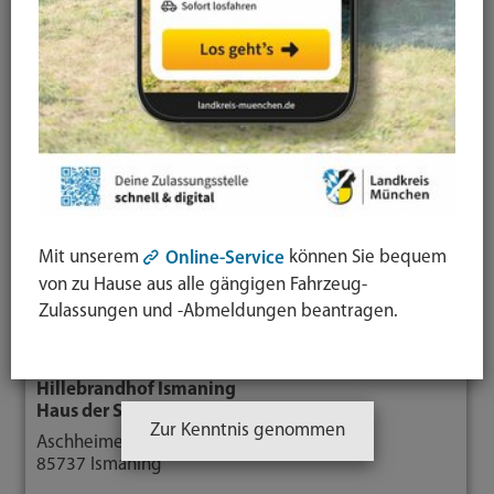
Begegnungszentrum für Senioren mit
Seniorenprogramm von Montag bis Freitag mit
kulturellen, kreativen, kulinarischen und
sportlichen Angeboten
Mittagstisch
Soziale Beratung
Schlagworte
: Seniorenbegegnungsstätten
Mit unserem
können Sie bequem
Online-Service
von zu Hause aus alle gängigen Fahrzeug-
Zulassungen und -Abmeldungen beantragen.
Kontakt
Hillebrandhof Ismaning
Haus der Senioren
Zur Kenntnis genommen
Aschheimer Straße 2
85737 Ismaning