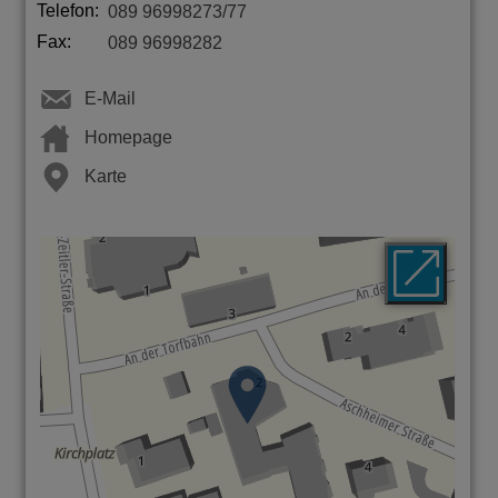
Telefon:
089 96998273/77
Fax:
089 96998282
E-Mail
Homepage
Karte