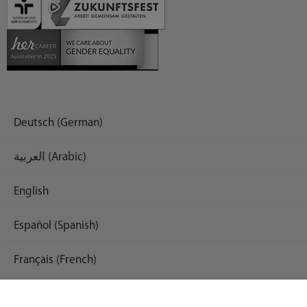
Deutsch (German)
العربية (Arabic)
English
Español (Spanish)
Français (French)
Русский (Russian)