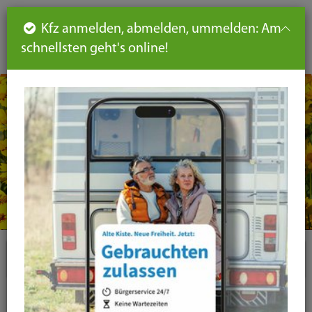
Such
Ha
DE
Kfz anmelden, abmelden, ummelden: Am
aus-
schnellsten geht's online!
aus
und
un
eink
ei
Seiteninhalt
Hauptnavigation
Seitennavigation
leichte
Sprache
Plugins
News-Liste