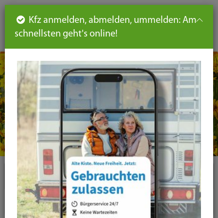
Such
Ha
DE
Kfz anmelden, abmelden, ummelden: Am
aus-
schnellsten geht's online!
aus
und
un
eink
ei
Seiteninhalt
Hauptnavigation
Seitennavigation
leichte
Sprache
Plugins
News-Liste