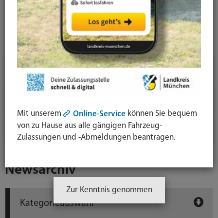
News-Detail
Jahresauswahl
2026
2025
Mit unserem
können Sie bequem
Online-Service
von zu Hause aus alle gängigen Fahrzeug-
2024
Zulassungen und -Abmeldungen beantragen.
Newsarchiv
Zur Kenntnis genommen
Kategorieauswahl