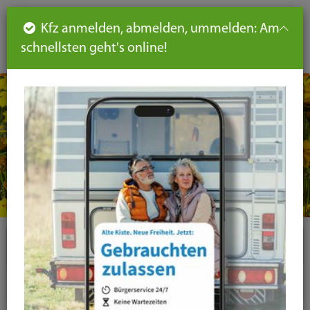
Such
Ha
DE
Kfz anmelden, abmelden, ummelden: Am
aus-
schnellsten geht's online!
aus
und
un
eink
ei
Seiteninhalt
Hauptnavigation
Seitennavigation
leichte
Sprache
Plugins
News-Liste