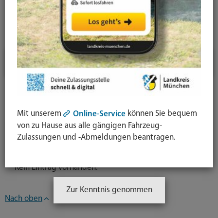
News-Detail
Jahresauswahl
2025
Newsarchiv
Mit unserem
können Sie bequem
Online-Service
von zu Hause aus alle gängigen Fahrzeug-
Kategorieauswahl
Zulassungen und -Abmeldungen beantragen.
Kein Eintrag vorhanden.
Zur Kenntnis genommen
Nach oben