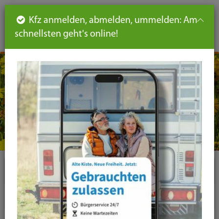
Such
Ha
DE
Kfz anmelden, abmelden, ummelden: Am
aus-
schnellsten geht's online!
aus
und
un
eink
ei
Seiteninhalt
Hauptnavigation
Seitennavigation
leichte
Sprache
Plugins
News-Liste