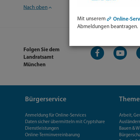
Nach oben
Mit unserem
Online-Serv
Abmeldungen beantragen.
Facebook-
YouTube-
L
Folgen Sie dem
Seite
Kanal
K
Landratsamt
München
Bürgerservice
Theme
Anmeldung für Online-Services
Arbeit, G
Daten sicher übermitteln mit Cryptshare
Ausländerr
Dienstleistungen
Bauen & 
Online-Terminvereinbarung
Bürgersch