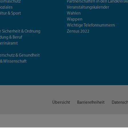
Klimaschutz
Partnerschaften in den Landkre
Soziales
Veranstaltungskalender
ultur & Sport
Wahlen
Wappen
Wichtige Telefonnummern
e Sicherheit & Ordnung
Zensus 2022
ldung & Beruf
terinäramt
erschutz & Gesundheit
 & Wissenschaft
Übersicht
Barrierefreiheit
Datensch