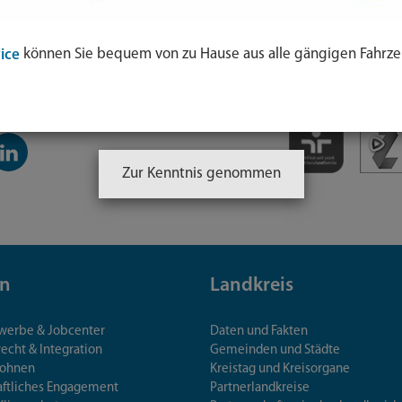
können Sie bequem von zu Hause aus alle gängigen Fahrze
ice
inkedIn-
anal
Zur Kenntnis genommen
n
Landkreis
ewerbe & Jobcenter
Daten und Fakten
echt & Integration
Gemeinden und Städte
Wohnen
Kreistag und Kreisorgane
aftliches Engagement
Partnerlandkreise