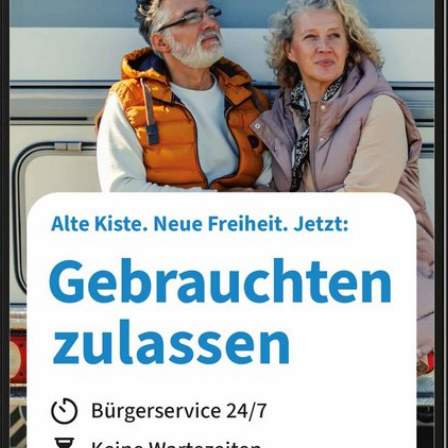
Landkreis
Land
s
News-Liste
News-Archiv