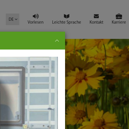
mbol
DE
Vorlesen
Leichte Sprache
Kontakt
Karriere
pe:
che
senden
t
ter-
ste