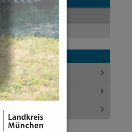
News-Liste
News-Detail
Jahresauswahl
2026
2025
2020