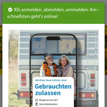
Such
Ha
DE
Kfz anmelden, abmelden, ummelden: Am
aus-
schnellsten geht's online!
aus
und
un
eink
ei
Seiteninhalt
Hauptnavigation
Seitennavigation
leichte
Sprache
Plugins
News-Liste