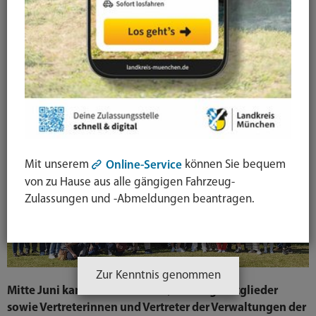
Dreiergipfel im Landkreis
Esslingen
30.06.2026
Landkreise München, Leipzig und Esslingen tauschen
sich über Demografie und Bevölkerungsschutz aus
Mit unserem
können Sie bequem
Online-Service
von zu Hause aus alle gängigen Fahrzeug-
Zulassungen und -Abmeldungen beantragen.
Zur Kenntnis genommen
Mitte Juni kamen die Landräte, Kreistagsmitglieder
sowie Vertreterinnen und Vertreter der Verwaltungen der