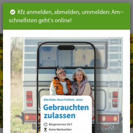
Such
Ha
DE
Kfz anmelden, abmelden, ummelden: Am
aus-
schnellsten geht's online!
aus
und
un
eink
ei
Seiteninhalt
Hauptnavigation
Seitennavigation
leichte
Sprache