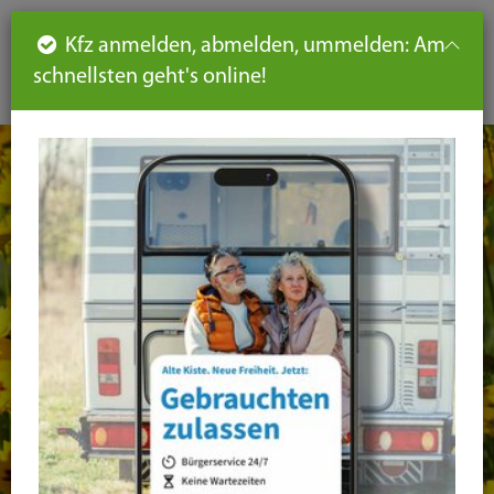
Such
Ha
DE
Kfz anmelden, abmelden, ummelden: Am
aus-
schnellsten geht's online!
aus
und
un
eink
ei
Seiteninhalt
Hauptnavigation
Seitennavigation
leichte
Sprache