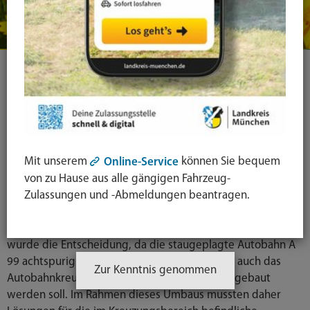
Grünes Licht für neue Trasse der
M 18
16.02.2026
Weniger Durchgangsverkehr für Ottendichl
Mit unserem
können Sie bequem
Online-Service
Der Ausschuss für Mobilität und Infrastruktur des
von zu Hause aus alle gängigen Fahrzeug-
Landkreises München hat am 10. Februar einstimmig der
Zulassungen und -Abmeldungen beantragen.
Verlegung der Kreisstraße M 18 (auf dem Gebiet des
Landkreises Ebersberg: EBE 4) zugestimmt. Notwendig
wurde die Entscheidung, da die staugeplagte Autobahn A
99 achtspurig ausgebaut und im Zuge dessen auch das
Zur Kenntnis genommen
Autobahnkreuz München-Ost (A 99 / A 94) umgebaut
werden soll. Im Rahmen dieses Umbaus mussten daher