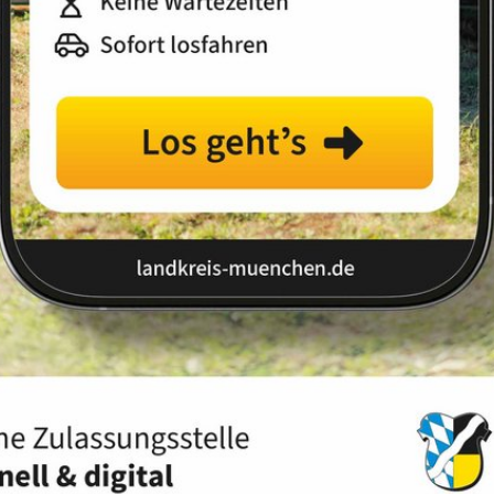
Landkreis
Land
ues Wechselladerfahrzeug
nchen-Land
macht, dass es für große Aufgaben gebaut wurde, dann