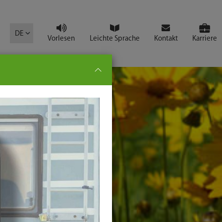
mbol
DE
Vorlesen
Leichte Sprache
Kontakt
Karriere
pe:
che
senden
t
ter-
ste