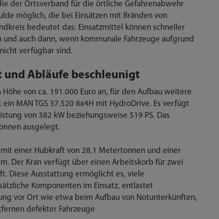
ie der Ortsverband für die örtliche Gefahrenabwehr
ulde möglich, die bei Einsätzen mit Bränden von
dkreis bedeutet das: Einsatzmittel können schneller
en und auch dann, wenn kommunale Fahrzeuge aufgrund
icht verfügbar sind.
et und Abläufe beschleunigt
in Höhe von ca. 191.000 Euro an, für den Aufbau weitere
t ein MAN TGS 37.520 8x4H mit HydroDrive. Es verfügt
istung von 382 kW beziehungsweise 519 PS. Das
 Tonnen ausgelegt.
C mit einer Hubkraft von 28,1 Metertonnen und einer
. Der Kran verfügt über einen Arbeitskorb für zwei
t. Diese Ausstattung ermöglicht es, viele
usätzliche Komponenten im Einsatz, entlastet
itung vor Ort wie etwa beim Aufbau von Notunterkünften,
fernen defekter Fahrzeuge