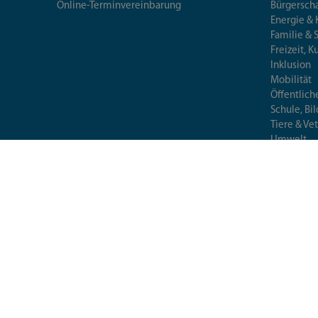
Online-Terminvereinbarung
Bürgersch
Energie & 
Familie & 
Freizeit, K
Inklusion
Mobilität
Öffentlich
Schule, Bi
Tiere & Ve
Umwelt
Verbrauch
Wirtschaft
© 2026 Landratsamt München