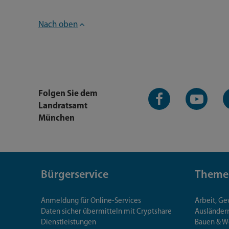
Nach oben
Facebook-
YouTube-
L
Folgen Sie dem
Seite
Kanal
K
Landratsamt
München
Bürgerservice
Theme
Anmeldung für Online-Services
Arbeit, G
Daten sicher übermitteln mit Cryptshare
Ausländerr
Dienstleistungen
Bauen & 