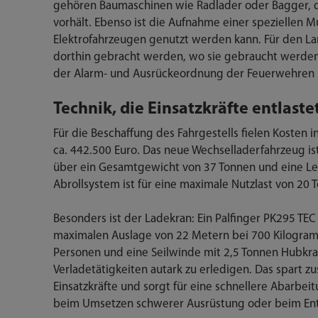
gehören Baumaschinen wie Radlader oder Bagger, d
vorhält. Ebenso ist die Aufnahme einer speziellen M
Elektrofahrzeugen genutzt werden kann. Für den Lan
dorthin gebracht werden, wo sie gebraucht werd
der Alarm- und Ausrückeordnung der Feuerwehren n
Technik, die Einsatzkräfte entlast
Für die Beschaffung des Fahrgestells fielen Kosten 
ca. 442.500 Euro. Das neue Wechselladerfahrzeug is
über ein Gesamtgewicht von 37 Tonnen und eine Le
Abrollsystem ist für eine maximale Nutzlast von 20
Besonders ist der Ladekran: Ein Palfinger PK295 TE
maximalen Auslage von 22 Metern bei 700 Kilogramm
Personen und eine Seilwinde mit 2,5 Tonnen Hubkraf
Verladetätigkeiten autark zu erledigen. Das spart z
Einsatzkräfte und sorgt für eine schnellere Abarbe
beim Umsetzen schwerer Ausrüstung oder beim Ent