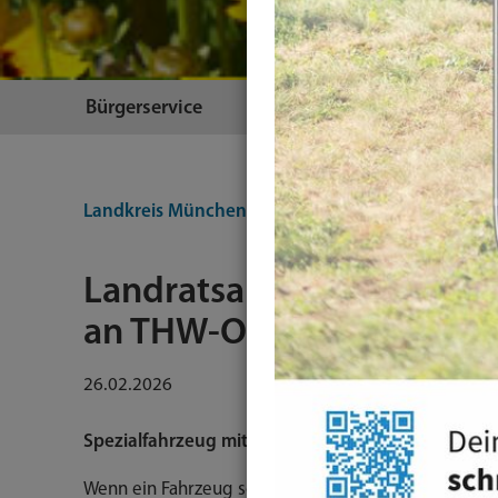
Bürgerservice
Themen
Landkreis München
Artikel
Landratsamt übergibt ne
an THW-Ortsverband Mü
26.02.2026
Spezialfahrzeug mit Kran und Abrollsystem
Wenn ein Fahrzeug schon beim ersten Anblick klar 