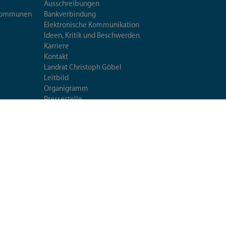
Ausschreibungen
iskommunen
Bankverbindung
Elektronische Kommunikation
Ideen, Kritik und Beschwerden
Karriere
Kontakt
Landrat Christoph Göbel
Leitbild
Organigramm
Pressestelle
Standorte
Veröffentlichungen
Umweltleitlinien
Mittagessen im Landratsamt
Extranet
Fragen & Antworten
Seiten-
utzerklärung
Datenschutzeinstellungen
Impressum