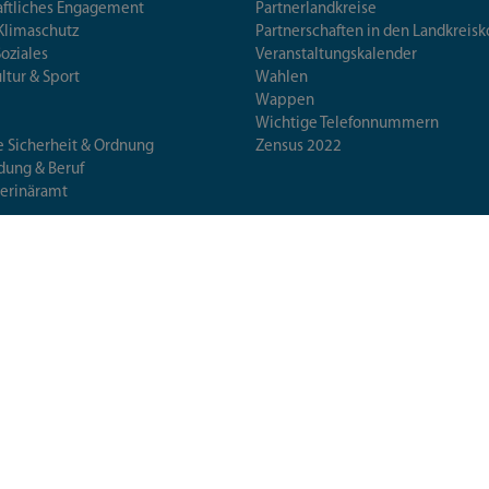
aftliches Engagement
Partnerlandkreise
Klimaschutz
Partnerschaften in den Landkre
Soziales
Veranstaltungskalender
ultur & Sport
Wahlen
Wappen
Wichtige Telefonnummern
e Sicherheit & Ordnung
Zensus 2022
ldung & Beruf
terinäramt
erschutz & Gesundheit
 & Wissenschaft
Übersicht
Barrierefreiheit
Datensch