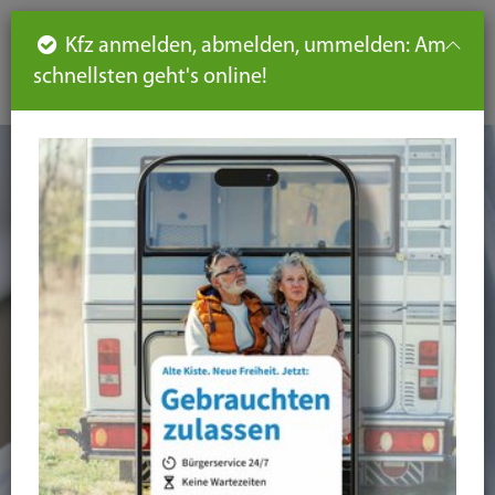
Such
Ha
DE
Kfz anmelden, abmelden, ummelden: Am
aus-
schnellsten geht's online!
aus
und
un
eink
ei
Seiteninhalt
Hauptnavigation
Seitennavigation
leichte
Sprache