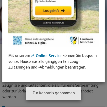
Amtsärztliche
Mit unserem
können Sie bequem
Online-Service
Untersuchungen und
von zu Hause aus alle gängigen Fahrzeug-
medizinische Gutachten
Zulassungen und -Abmeldungen beantragen.
Das Medizinal- und Gutachtenwesen erstellt amtsärztliche
Zeugnisse und Gutachten, die z.B. für eine Verbeamtung
oder zur Vorlage bei verschiedenen Ämtern benötigt
Zur Kenntnis genommen
werden.