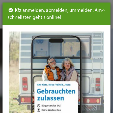
Such
Ha
DE
Kfz anmelden, abmelden, ummelden: Am
aus-
schnellsten geht's online!
aus
und
un
eink
ei
Seiteninhalt
Hauptnavigation
Seitennavigation
leichte
Sprache