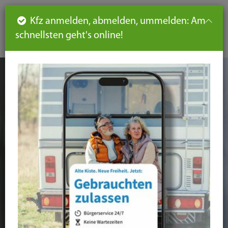
Such
Ha
DE
Kfz anmelden, abmelden, ummelden: Am
aus-
schnellsten geht's online!
aus
und
un
eink
ei
Seiteninhalt
Hauptnavigation
Seitennavigation
leichte
Sprache