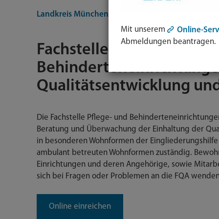
Landkreis München
Bürgerservice
Dienstleist
Mit unserem
Online-Serv
Abmeldungen beantragen.
Fachstelle für Pflege- und
Behinderteneinrichtunge
Qualitätsentwicklung und
Die Fachstelle Pflege- und Behinderteneinrichtungen
Beratung und Überwachung der Einhaltung der Quali
in besonderen Wohnformen der Eingliederungshilfe 
ambulant betreuten Wohnformen zuständig. Bewohn
Einrichtungen und deren Angehörige, sowie Mitarbe
sich bei Fragen oder Problemen an die FQA wenden
Online einreichen