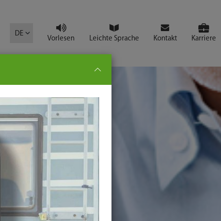
mbol
DE
Vorlesen
Leichte Sprache
Kontakt
Karriere
pe:
che
senden
t
ter-
ste