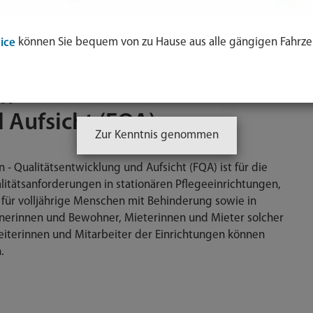
ung
können Sie bequem von zu Hause aus alle gängigen Fahrze
ice
n -
 Aufsicht (FQA)
Zur Kenntnis genommen
 - Qualitätsentwicklung und Aufsicht (FQA) ist für die
tätsanforderungen in stationären Pflegeeinrichtungen,
für volljährige Menschen mit Behinderung sowie in
erinnen und Bewohner, Mieterinnen und Mieter solcher
iterinnen und Mitarbeiter der Einrichtungen können
.