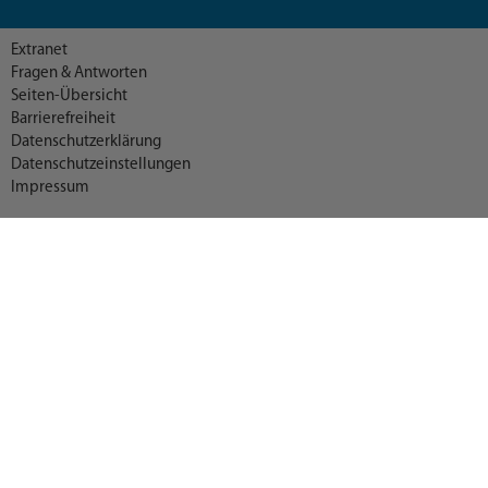
Extranet
Fragen & Antworten
Seiten-Übersicht
Barrierefreiheit
Datenschutzerklärung
Datenschutzeinstellungen
Impressum
© 2026 Landratsamt München
Deutsch (German)