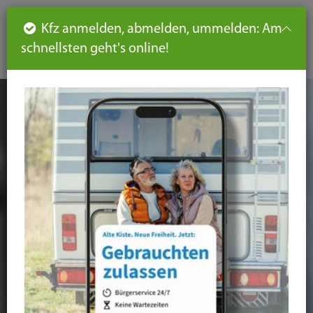
Such
Ha
DE
Kfz anmelden, abmelden, ummelden: Am
aus-
schnellsten geht's online!
aus
und
un
eink
ei
Seiteninhalt
Hauptnavigation
Seitennavigation
leichte
Sprache