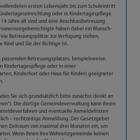
vollendeten ersten Lebensjahr bis zum Schuleintritt
 Kindertageseinrichtung oder in Kindertagespflege.
ht 14 Jahre alt sind und eine Anschlussbetreuung
Personensorgeberechtigte haben dabei ein Wunsch-
reie Betreuungsplätze zur Verfügung stehen,
 Kind und Sie der Richtige ist.
s passenden Betreuungsplatzes, beispielsweise,
 in Kindertagespflege oder in einer
arten, Kinderhort oder Haus für Kinder) geeigneter
n.
n Sie sich grundsätzlich bitte zunächst direkt an
men"). Die dortige Gemeindeverwaltung kann Ihnen
nmeldeverfahren und eventuelle Anmeldefristen
öglich – rechtzeitige Anmeldung. Der Gesetzgeber
nen Zeitraum von maximal drei Monaten ein, um
ieten. Wenn Ihnen Ihre Wohnsitzgemeinde keinen