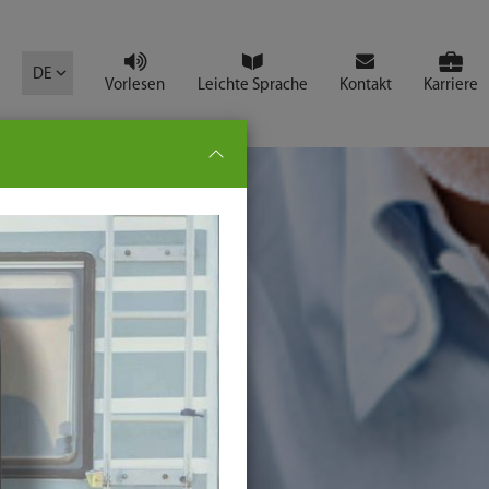
mbol
DE
Vorlesen
Leichte Sprache
Kontakt
Karriere
pe:
che
senden
t
ter-
ste