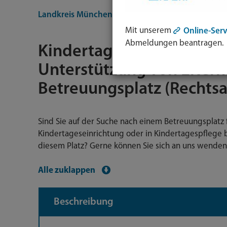
Landkreis München
Bürgerservice
Dienstleist
Mit unserem
Online-Serv
Abmeldungen beantragen.
Kindertagesbetreuung - 
Unterstützung von Eltern
Betreuungsplatz (Rechts
Sind Sie auf der Suche nach einem Betreuungsplatz fü
Kindertageseinrichtung oder in Kindertagespflege 
diesem Platz? Gerne können Sie sich an uns wenden
Alle zuklappen
Beschreibung