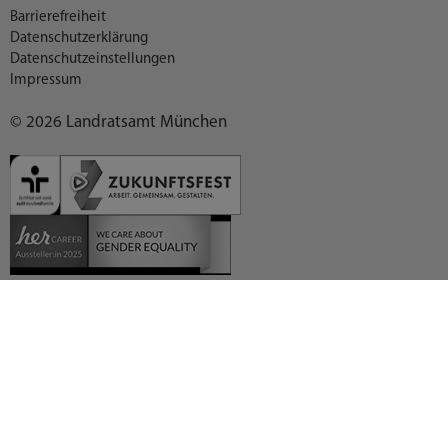
Barrierefreiheit
Datenschutzerklärung
Datenschutzeinstellungen
Impressum
© 2026 Landratsamt München
Deutsch (German)
العربية (Arabic)