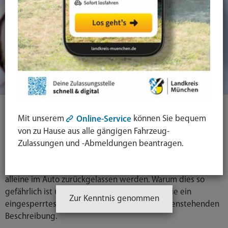
Tierschutz: Hitzefalle - Tiere im
Mit unserem
können Sie bequem
Online-Service
Auto
von zu Hause aus alle gängigen Fahrzeug-
Zulassungen und -Abmeldungen beantragen.
Vor allem im Sommer steigen im Auto die Temperaturen
rasch an. Hunde und andere Tiere sollten deshalb nicht
alleine im Auto zurückgelassen werden. Warum dies so
gefährlich ist und was Sie tun können, wenn Sie ein
Zur Kenntnis genommen
eingesperrtes Tier finden, lesen Sie in der untenstehenden
Beschreibung.