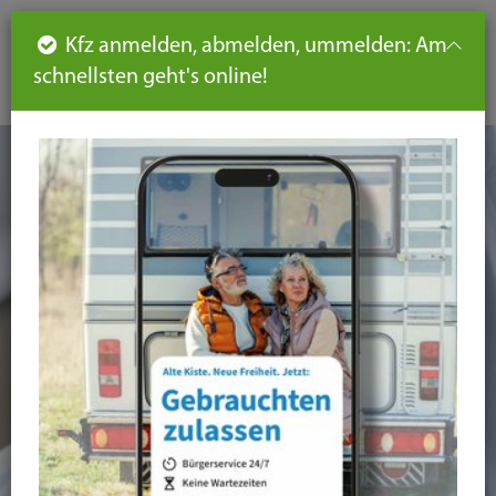
Such
Ha
DE
Kfz anmelden, abmelden, ummelden: Am
aus-
schnellsten geht's online!
aus
und
un
eink
ei
Seiteninhalt
Hauptnavigation
Seitennavigation
leichte
Sprache