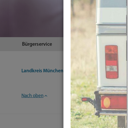
Bürgerservice
Themen
Landkreis München
Bürgerservice
Dienstleist
Nach oben