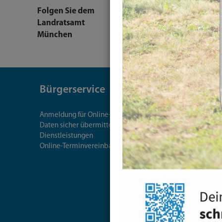
Facebook-
YouTube-
L
Folgen Sie dem
Seite
Kanal
K
Landratsamt
München
Bürgerservice
Theme
Anmeldung für Online-Services
Arbeit, G
Daten sicher übermitteln mit Cryptshare
Ausländerr
Dienstleistungen
Bauen & 
Online-Terminvereinbarung
Bürgersch
Energie & 
Familie & 
Freizeit, K
Inklusion
Mobilität
Öffentlich
Schule, Bi