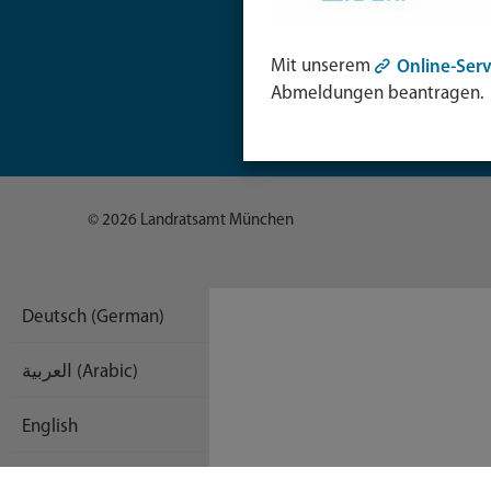
Tiere & Ve
Umwelt
Verbrauch
Mit unserem
Online-Serv
Wirtschaft
Abmeldungen beantragen.
© 2026 Landratsamt München
Deutsch (German)
العربية (Arabic)
English
Español (Spanish)