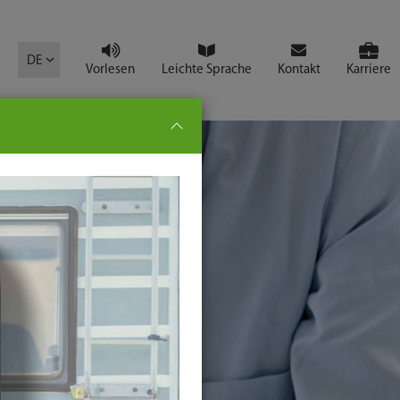
mbol
DE
Vorlesen
Leichte Sprache
Kontakt
Karriere
pe:
che
senden
t
ter-
ste