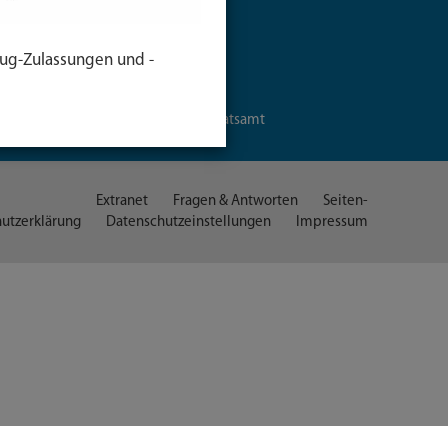
Organigramm
Pressestelle
Standorte
ug-Zulassungen und -
Veröffentlichungen
Umweltleitlinien
Mittagessen im Landratsamt
Extranet
Fragen & Antworten
Seiten-
utzerklärung
Datenschutzeinstellungen
Impressum