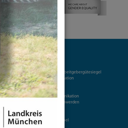
Landratsamt
Audit berufundfamilie
Zukunftsfest: Unser Arbeitgebergütesiegel
Aufgaben und Organisation
Ausschreibungen
iskommunen
Bankverbindung
Elektronische Kommunikation
Ideen, Kritik und Beschwerden
Karriere
Kontakt
Landrat Christoph Göbel
Leitbild