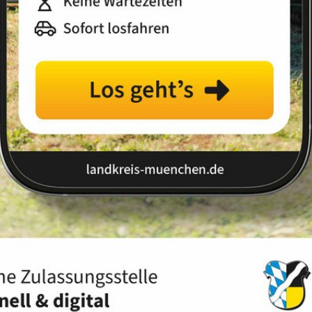
inkedIn-
anal
n
Landkreis
ewerbe & Jobcenter
Daten und Fakten
echt & Integration
Gemeinden und Städte
Wohnen
Kreistag und Kreisorgane
aftliches Engagement
Partnerlandkreise
Klimaschutz
Partnerschaften in den Landkre
Soziales
Veranstaltungskalender
ultur & Sport
Wahlen
Wappen
Wichtige Telefonnummern
e Sicherheit & Ordnung
Zensus 2022
ldung & Beruf