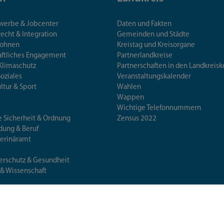
ewerbe & Jobcenter
Daten und Fakten
echt & Integration
Gemeinden und Städte
Wohnen
Kreistag und Kreisorgane
aftliches Engagement
Partnerlandkreise
Klimaschutz
Partnerschaften in den Landkre
Soziales
Veranstaltungskalender
ultur & Sport
Wahlen
Wappen
Wichtige Telefonnummern
e Sicherheit & Ordnung
Zensus 2022
ldung & Beruf
terinäramt
erschutz & Gesundheit
 & Wissenschaft