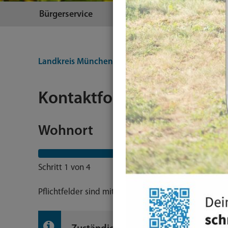
Bürgerservice
Themen
Landkreis München
Landratsamt
Kontakt
Ihr
Kontaktformular IT & We
Wohnort
Schritt 1 von 4
Pflichtfelder sind mit * markiert.