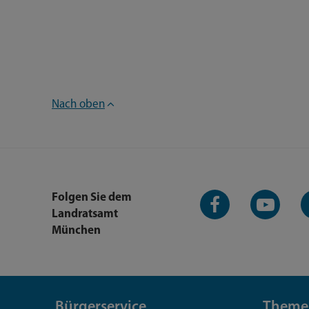
Nach oben
Facebook-
YouTube-
L
Folgen Sie dem
Seite
Kanal
K
Landratsamt
München
Bürgerservice
Theme