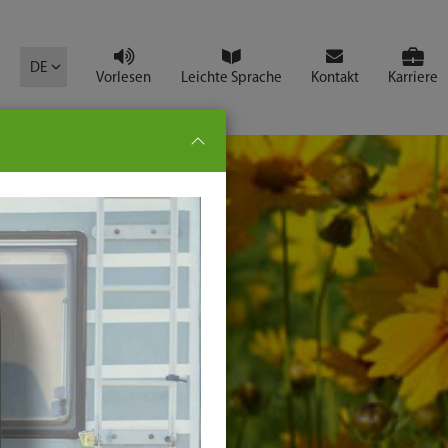
mbol
DE
Vorlesen
Leichte Sprache
Kontakt
Karriere
pe:
che
senden
t
ter-
ste