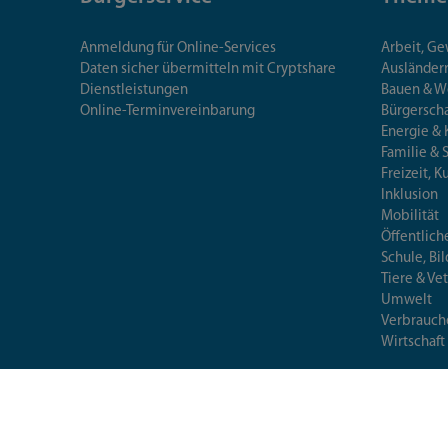
Anmeldung für Online-Services
Arbeit, G
Daten sicher übermitteln mit Cryptshare
Ausländerr
Dienstleistungen
Bauen & 
Online-Terminvereinbarung
Bürgersch
Energie & 
Familie & 
Freizeit, K
Inklusion
Mobilität
Öffentlich
Schule, Bi
Tiere & Ve
Umwelt
Verbrauch
Wirtschaft