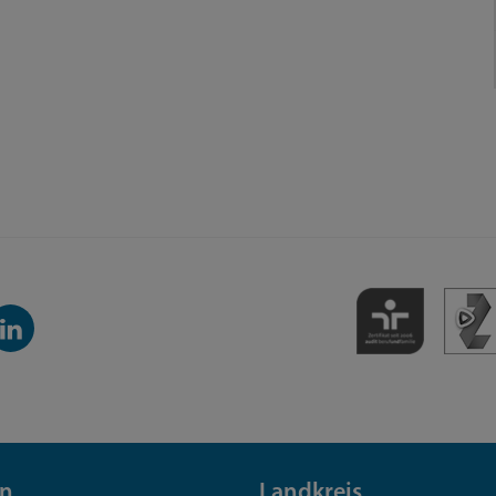
inkedIn-
anal
n
Landkreis