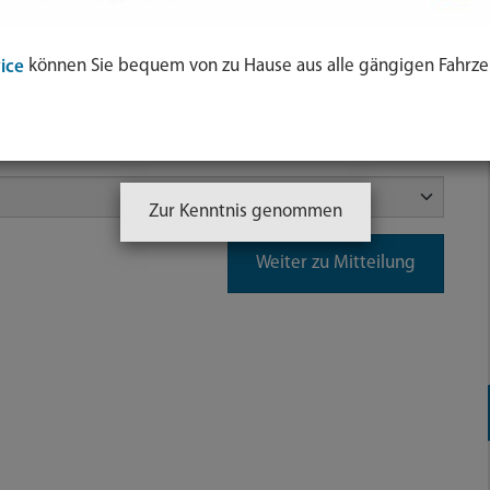
h für die Bürgerinnen und Bürger der
eises München
zuständig. Falls Sie in der
Stadt
können Sie bequem von zu Hause aus alle gängigen Fahrze
ice
an die
.
Stadt München
Zur Kenntnis genommen
Weiter zu Mitteilung