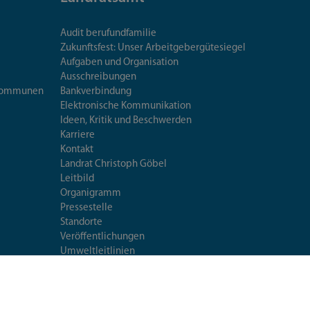
Audit berufundfamilie
Zukunftsfest: Unser Arbeitgebergütesiegel
Aufgaben und Organisation
Ausschreibungen
iskommunen
Bankverbindung
Elektronische Kommunikation
Ideen, Kritik und Beschwerden
Karriere
Kontakt
Landrat Christoph Göbel
Leitbild
Organigramm
Pressestelle
Standorte
Veröffentlichungen
Umweltleitlinien
Mittagessen im Landratsamt