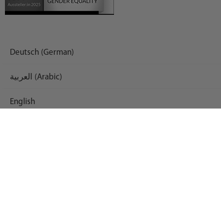
Deutsch (German)
العربية (Arabic)
English
Español (Spanish)
Français (French)
Русский (Russian)
Українська (Ukrainian)