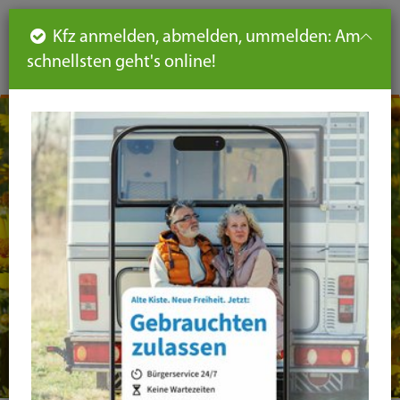
Such
Ha
DE
Kfz anmelden, abmelden, ummelden: Am
aus-
schnellsten geht's online!
aus
und
un
eink
ei
Seiteninhalt
Hauptnavigation
Seitennavigation
leichte
Sprache