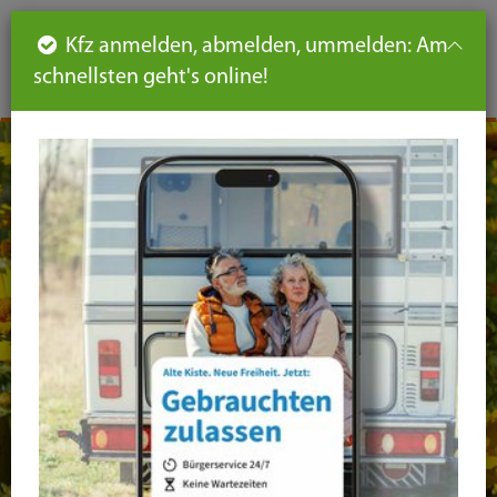
Such
Ha
DE
Kfz anmelden, abmelden, ummelden: Am
aus-
schnellsten geht's online!
aus
und
un
eink
ei
Seiteninhalt
Hauptnavigation
Seitennavigation
leichte
Sprache