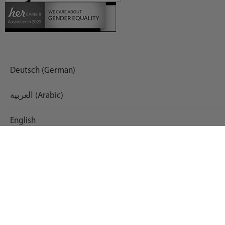
Deutsch (German)
العربية (Arabic)
English
Español (Spanish)
Français (French)
Русский (Russian)
Українська (Ukrainian)