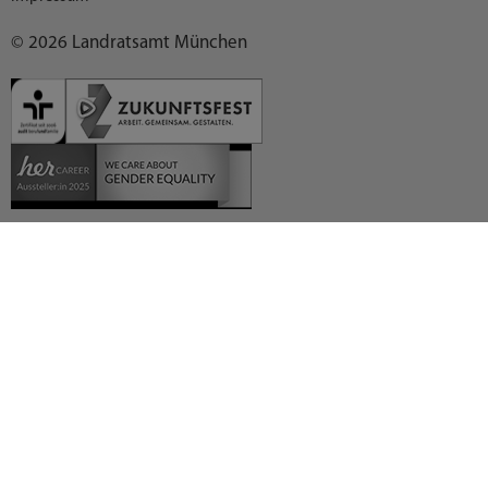
© 2026 Landratsamt München
Deutsch (German)
العربية (Arabic)
English
Español (Spanish)