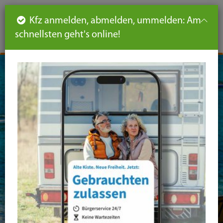
Such
Ha
DE
Kfz anmelden, abmelden, ummelden: Am
aus-
schnellsten geht's online!
aus
und
un
eink
ei
Seiteninhalt
Hauptnavigation
Seitennavigation
leichte
Sprache