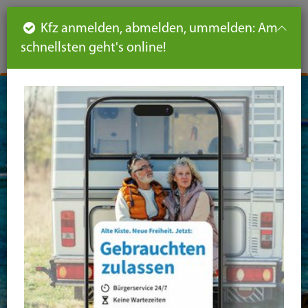
Such
Ha
DE
Kfz anmelden, abmelden, ummelden: Am
aus-
schnellsten geht's online!
aus
und
un
eink
ei
Seiteninhalt
Hauptnavigation
Seitennavigation
leichte
Sprache