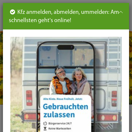
Such
Ha
DE
Kfz anmelden, abmelden, ummelden: Am
aus-
schnellsten geht's online!
aus
und
un
eink
ei
Seiteninhalt
Hauptnavigation
Seitennavigation
leichte
Sprache
Ehrenamtliche
Kreisheimatpflegerin des