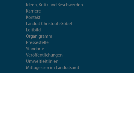
Ideen, Kritik und Beschwerden
Karriere
Kontakt
Landrat Christoph Göbel
Leitbild
Organigramm
Pressestelle
Standorte
Veröffentlichungen
Umweltleitlinien
Mittagessen im Landratsamt
Extranet
Fragen & Antworten
Seiten-
utzerklärung
Datenschutzeinstellungen
Impressum