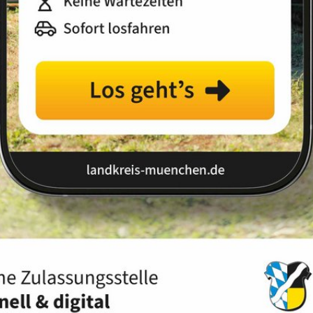
d Organisation
Geschäftsbereich 1 - Zentrale Angelegenhe
hbereich 1.2.2 - Schulische IT und Serviceeinrichtungen
rvices
lische IT und
nheit
rung und Einweisung in die Handhabung von
ng und der Durchführung von Aufnahmemöglichkeiten im