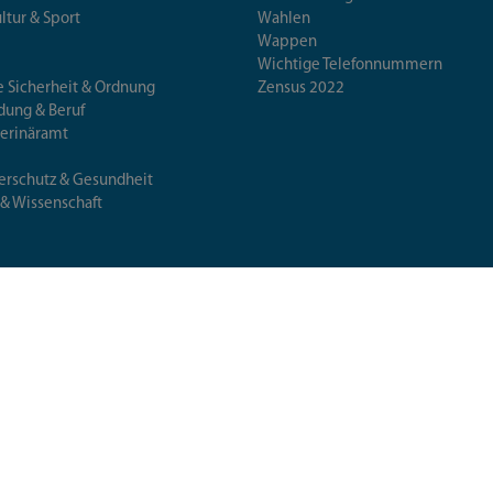
ultur & Sport
Wahlen
Wappen
Wichtige Telefonnummern
e Sicherheit & Ordnung
Zensus 2022
ldung & Beruf
terinäramt
erschutz & Gesundheit
 & Wissenschaft
Übersicht
Barrierefreiheit
Datensch