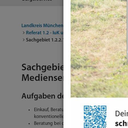
Landkreis München
Landratsamt
Aufgaben un
Referat 1.2 - IuK und Serviceeinrichtungen
Fac
Sachgebiet 1.2.2.1 - Schulische IT und Mediense
Sachgebiet 1.2.2.1 - Schu
Medienservices
Aufgaben der Organisationsei
Einkauf, Beratung, Verleih, Schadensregulie
konventionellen und digitalen Medien
Beratung bei der Beschaffung, der Ausrüstu