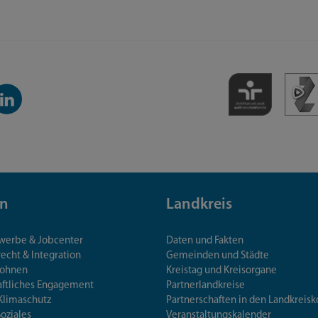
inkedIn-
anal
n
Landkreis
ewerbe & Jobcenter
Daten und Fakten
echt & Integration
Gemeinden und Städte
Wohnen
Kreistag und Kreisorgane
aftliches Engagement
Partnerlandkreise
Klimaschutz
Partnerschaften in den Landkre
Soziales
Veranstaltungskalender