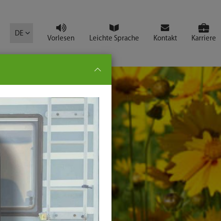
mbol
DE
Vorlesen
Leichte Sprache
Kontakt
Karriere
pe:
che
senden
t
ter-
ste