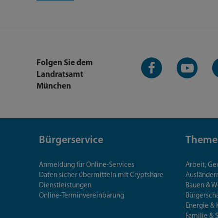
Facebook-
YouTube-
L
Folgen Sie dem
Seite
Kanal
K
Landratsamt
München
Bürgerservice
Theme
Anmeldung für Online-Services
Arbeit, G
Daten sicher übermitteln mit Cryptshare
Ausländerr
Dienstleistungen
Bauen & 
Online-Terminvereinbarung
Bürgersch
Energie & 
Familie & 