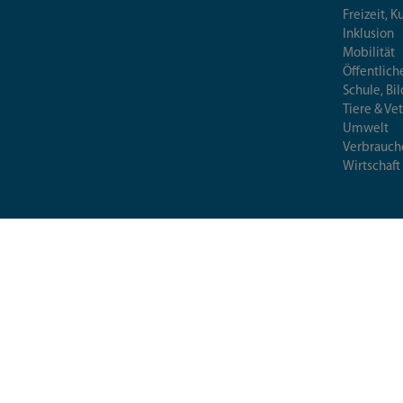
Freizeit, K
Inklusion
Mobilität
Öffentlich
Schule, Bi
Tiere & Ve
Umwelt
Verbrauch
Wirtschaft
© 2026 Landratsamt München
Deutsch (German)
العربية (Arabic)