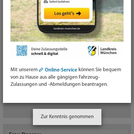
Aufgaben der Organisationseinheit
Wirtschaftliche Hilfen
Frau Richter
Sachgebietsleiterin
Telefon:
089 / 6221-2822
Fax:
089 / 6221 44-2822
Mit unserem
können Sie bequem
Online-Service
von zu Hause aus alle gängigen Fahrzeug-
Zimmer:
B 1.32
Zulassungen und -Abmeldungen beantragen.
Bereich:
2.1.1.3
E-Mail:
E-Mail schreiben
Zur Kenntnis genommen