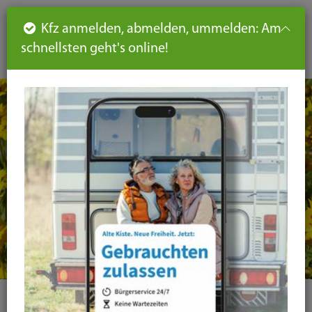
Such
Ha
DE
Kfz anmelden, abmelden, ummelden: Am
aus-
schnellsten geht's online!
aus
und
un
eink
ei
Seiteninhalt
Hauptnavigation
Seitennavigation
leichte
Sprache
Kategorie