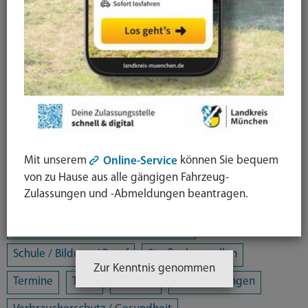
Alle Kategorien
Amtsblatt
Arbeit / Gewerbe / Jobcenter
Ausländerrecht & Integration
Bauen und Wohnen
Bürgerschaftliches Engagement
Chancengleichheit
Eltern- und Jugendberatungsstelle
Energie und Klimaschutz
Familie und Soziales
Mit unserem
können Sie bequem
Online-Service
Freizeit / Kultur / Sport
Jugendhilfeplanung
von zu Hause aus alle gängigen Fahrzeug-
Zulassungen und -Abmeldungen beantragen.
Landratsamt
Mobilität
Öffentliche Sicherheit und Ordnung
Schule / Bildung / Beruf
Straßenbaustellen
Zur Kenntnis genommen
Termine
Tiere
Umwelt
Veranstaltungen