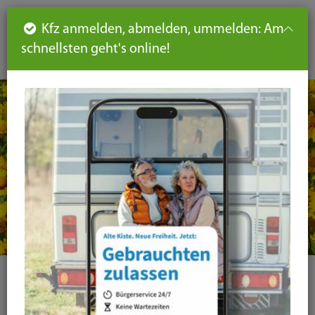
Such
Ha
DE
Kfz anmelden, abmelden, ummelden: Am
aus-
schnellsten geht's online!
aus
und
un
eink
ei
Seiteninhalt
Hauptnavigation
Seitennavigation
leichte
Sprache
Kategorie