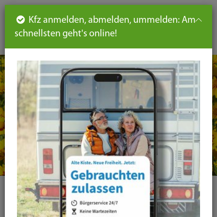
Such
Ha
DE
Kfz anmelden, abmelden, ummelden: Am
aus-
schnellsten geht's online!
aus
und
un
eink
ei
Seiteninhalt
Hauptnavigation
Seitennavigation
leichte
Sprache
Kategorie