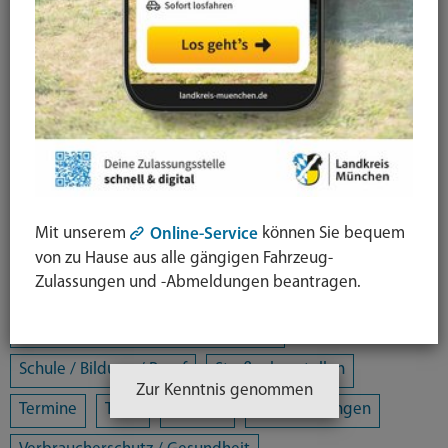
Alle Kategorien
Amtsblatt
Arbeit / Gewerbe / Jobcenter
Ausländerrecht & Integration
Bauen und Wohnen
Bürgerschaftliches Engagement
Chancengleichheit
Eltern- und Jugendberatungsstelle
Energie und Klimaschutz
Familie und Soziales
Mit unserem
können Sie bequem
Online-Service
Freizeit / Kultur / Sport
Jugendhilfeplanung
von zu Hause aus alle gängigen Fahrzeug-
Zulassungen und -Abmeldungen beantragen.
Landratsamt
Mobilität
Öffentliche Sicherheit und Ordnung
Schule / Bildung / Beruf
Straßenbaustellen
Zur Kenntnis genommen
Termine
Tiere
Umwelt
Veranstaltungen