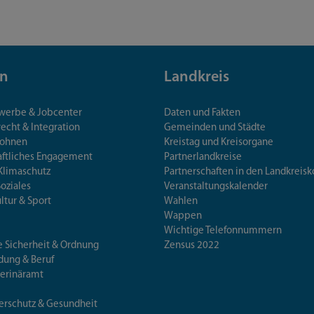
n
Landkreis
ewerbe & Jobcenter
Daten und Fakten
echt & Integration
Gemeinden und Städte
Wohnen
Kreistag und Kreisorgane
aftliches Engagement
Partnerlandkreise
Klimaschutz
Partnerschaften in den Landkre
Soziales
Veranstaltungskalender
ultur & Sport
Wahlen
Wappen
Wichtige Telefonnummern
e Sicherheit & Ordnung
Zensus 2022
ldung & Beruf
terinäramt
erschutz & Gesundheit