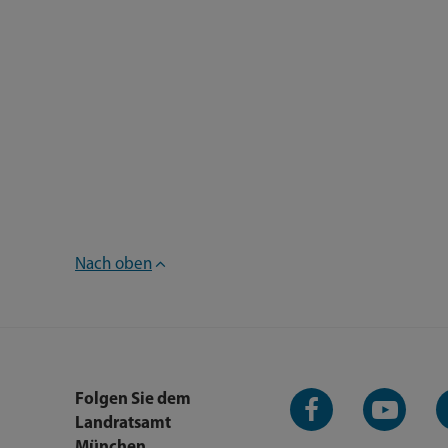
Nach oben
Facebook-
YouTube-
L
Folgen Sie dem
Seite
Kanal
K
Landratsamt
München