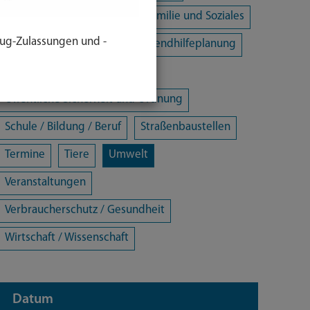
Energie und Klimaschutz
Familie und Soziales
ug-Zulassungen und -
Freizeit / Kultur / Sport
Jugendhilfeplanung
Landratsamt
Mobilität
Öffentliche Sicherheit und Ordnung
Schule / Bildung / Beruf
Straßenbaustellen
Termine
Tiere
Umwelt
Veranstaltungen
Verbraucherschutz / Gesundheit
Wirtschaft / Wissenschaft
Datum