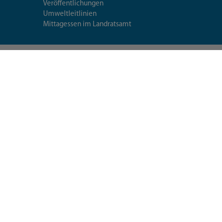
Veröffentlichungen
Umweltleitlinien
Mittagessen im Landratsamt
Extranet
Fragen & Antworten
Seiten-
utzerklärung
Datenschutzeinstellungen
Impressum