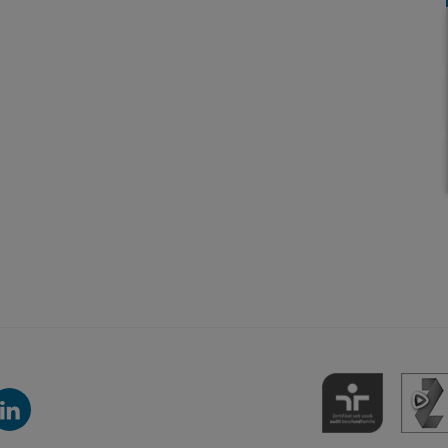
inkedIn-
anal