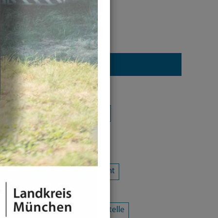
Kategorie
Alle Kategorien
Amtsblatt
Arbeit / Gewerbe / Jobcenter
Ausländerrecht & Integration
Bauen und Wohnen
Bürgerschaftliches Engagement
Chancengleichheit
Eltern- und Jugendberatungsstelle