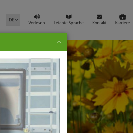
mbol
DE
Vorlesen
Leichte Sprache
Kontakt
Karriere
pe:
che
senden
t
ter-
ste