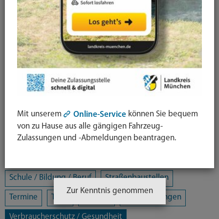
Alle Kategorien
Amtsblatt
Arbeit / Gewerbe / Jobcenter
Ausländerrecht & Integration
Bauen und Wohnen
Bürgerschaftliches Engagement
Chancengleichheit
Eltern- und Jugendberatungsstelle
Energie und Klimaschutz
Familie und Soziales
Mit unserem
können Sie bequem
Online-Service
Freizeit / Kultur / Sport
Jugendhilfeplanung
von zu Hause aus alle gängigen Fahrzeug-
Zulassungen und -Abmeldungen beantragen.
Landratsamt
Mobilität
Öffentliche Sicherheit und Ordnung
Schule / Bildung / Beruf
Straßenbaustellen
Zur Kenntnis genommen
Termine
Tiere
Umwelt
Veranstaltungen
Verbraucherschutz / Gesundheit