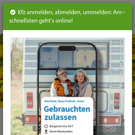
Such
Ha
DE
Kfz anmelden, abmelden, ummelden: Am
aus-
schnellsten geht's online!
aus
und
un
eink
ei
Seiteninhalt
Hauptnavigation
Seitennavigation
leichte
Sprache
Kategorie