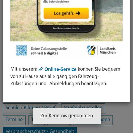
Alle Kategorien
Amtsblatt
Arbeit / Gewerbe / Jobcenter
Ausländerrecht & Integration
Bauen und Wohnen
Bürgerschaftliches Engagement
Chancengleichheit
Eltern- und Jugendberatungsstelle
Energie und Klimaschutz
Familie und Soziales
Mit unserem
können Sie bequem
Online-Service
Freizeit / Kultur / Sport
Jugendhilfeplanung
von zu Hause aus alle gängigen Fahrzeug-
Zulassungen und -Abmeldungen beantragen.
Landratsamt
Mobilität
Öffentliche Sicherheit und Ordnung
Schule / Bildung / Beruf
Straßenbaustellen
Zur Kenntnis genommen
Termine
Tiere
Umwelt
Veranstaltungen
Verbraucherschutz / Gesundheit