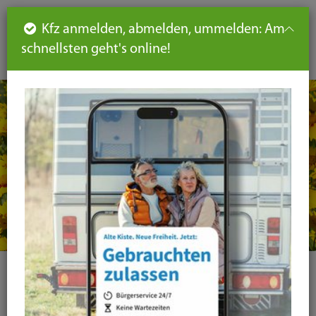
Such
Ha
DE
Kfz anmelden, abmelden, ummelden: Am
aus-
schnellsten geht's online!
aus
und
un
eink
ei
Seiteninhalt
Hauptnavigation
Seitennavigation
leichte
Sprache
Kategorie