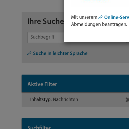
Mit unserem
Online-Serv
Ihre Suche
Abmeldungen beantragen.
Symb
Lupe:
Suche in leichter Sprache
Such
abse
mit
Aktive Filter
Enter
Taste
Inhaltstyp: Nachrichten
Suchfilter