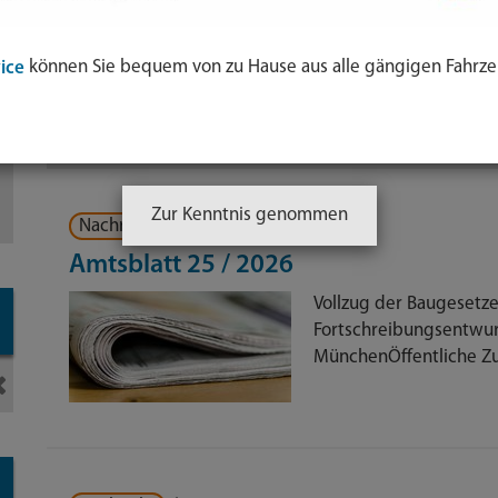
können Sie bequem von zu Hause aus alle gängigen Fahrze
ice
Sortierung:
Titel
Datum
Ihre Suche ergab 419 Treffer.
ol
Zur Kenntnis genommen
Nachricht
|
07.08.2026
e
Amtsblatt 25 / 2026
nden
Vollzug der Baugeset
-
Fortschreibungsentwur
MünchenÖffentliche Zu