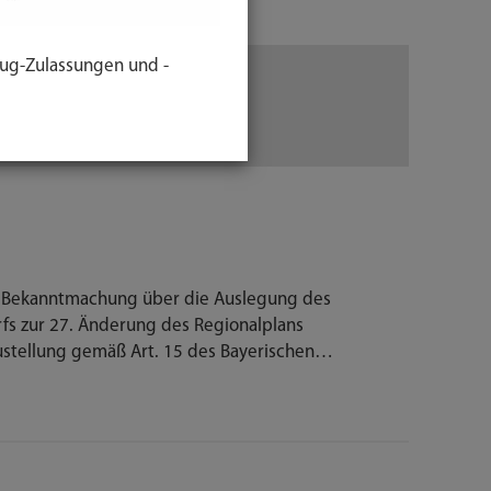
ug-Zulassungen und -
zeBekanntmachung über die Auslegung des
fs zur 27. Änderung des Regionalplans
stellung gemäß Art. 15 des Bayerischen…