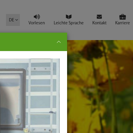
mbol
DE
Vorlesen
Leichte Sprache
Kontakt
Karriere
pe:
che
senden
t
ter-
ste