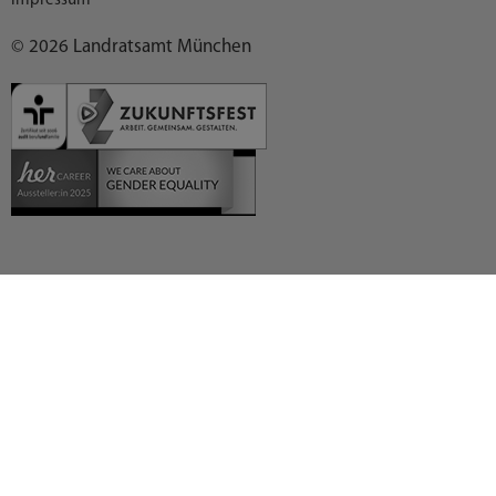
Impressum
© 2026 Landratsamt München
Deutsch (German)
العربية (Arabic)
English
Español (Spanish)