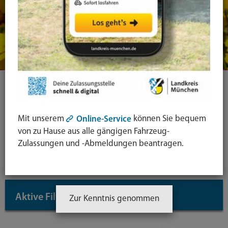
Ihre Suche
Mit unserem
können Sie bequem
Online-Service
Symbol
von zu Hause aus alle gängigen Fahrzeug-
Lupe:
Suche in leichter Sprache
Zulassungen und -Abmeldungen beantragen.
Suche
absende
mit
Aktive Filter
↓
Zur Kenntnis genommen
Enter-
Taste
Inhaltstyp: Dienstleistungen