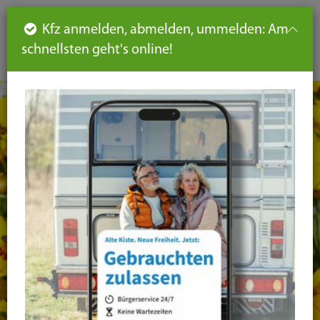
Such
Ha
DE
Kfz anmelden, abmelden, ummelden: Am
aus-
schnellsten geht's online!
aus
und
un
eink
ei
Seiteninhalt
Hauptnavigation
Seitennavigation
leichte
Sprache