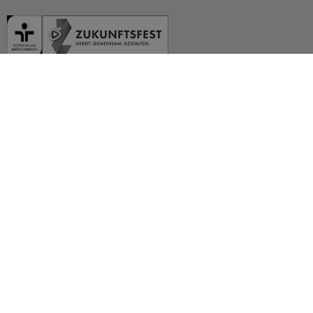
Deutsch (German)
العربية (Arabic)
English
Español (Spanish)
Français (French)