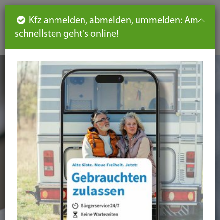
Such
Ha
DE
Kfz anmelden, abmelden, ummelden: Am
aus-
schnellsten geht's online!
aus
und
un
eink
ei
Seiteninhalt
Hauptnavigation
Seitennavigation
leichte
Sprache