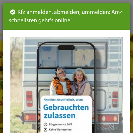
Such
Ha
DE
Kfz anmelden, abmelden, ummelden: Am
aus-
schnellsten geht's online!
aus
und
un
eink
ei
Seiteninhalt
Hauptnavigation
Seitennavigation
leichte
Sprache