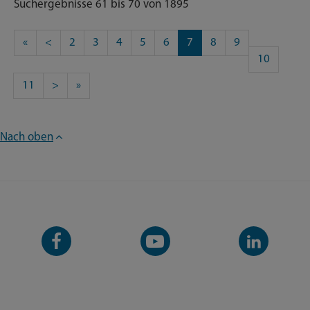
Suchergebnisse 61 bis 70 von 1895
«
<
2
3
4
5
6
7
8
9
10
11
>
»
Nach oben
Facebook-
YouTube-
LinkedIn-
Seite
Kanal
Kanal