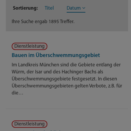
Sortierung:
Titel
Datum
Dateien
273
Ihre Suche ergab 1895 Treffer.
Dienstleistungen
371
Geschäftsverteilungsplan
204
Dienstleistung
Nachrichten
419
Bauen im Überschwemmungsgebiet
Im Landkreis München sind die Gebiete entlang der
Themenseite
593
Würm, der Isar und des Hachinger Bachs als
Überschwemmungsgebiete festgesetzt. In diesen
Veröffentlichungen
35
Überschwemmungsgebieten gelten Verbote, z.B. für
die…
Dienstleistung