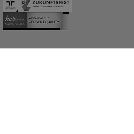
Deutsch (German)
العربية (Arabic)
English
Español (Spanish)
Français (French)
Русский (Russian)