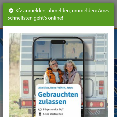
Such
Ha
DE
Kfz anmelden, abmelden, ummelden: Am
aus-
schnellsten geht's online!
aus
und
un
eink
ei
Seiteninhalt
Hauptnavigation
Seitennavigation
leichte
Sprache