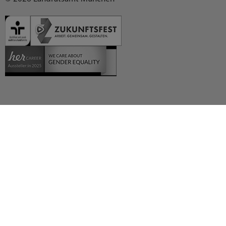
Deutsch (German)
العربية (Arabic)
English
Español (Spanish)
Français (French)