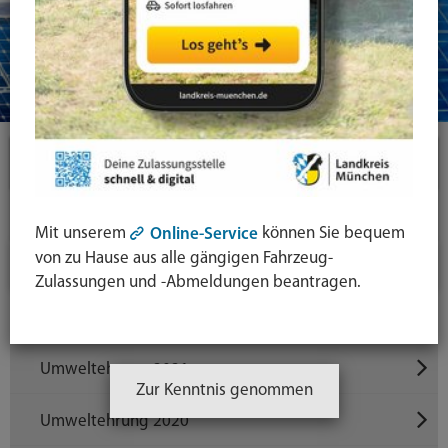
Themen
Energie & Klimaschutz
Mit unserem
können Sie bequem
Online-Service
von zu Hause aus alle gängigen Fahrzeug-
Umweltehrung
Zulassungen und -Abmeldungen beantragen.
Umweltehrung 2022
Umweltehrung 2021
Zur Kenntnis genommen
Umweltehrung 2020