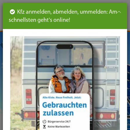
Such
Ha
DE
Kfz anmelden, abmelden, ummelden: Am
aus-
schnellsten geht's online!
aus
und
un
eink
ei
Seiteninhalt
Hauptnavigation
Seitennavigation
leichte
Sprache