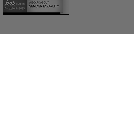
Deutsch (German)
العربية (Arabic)
English
Español (Spanish)
Français (French)
Русский (Russian)
Українська (Ukrainian)