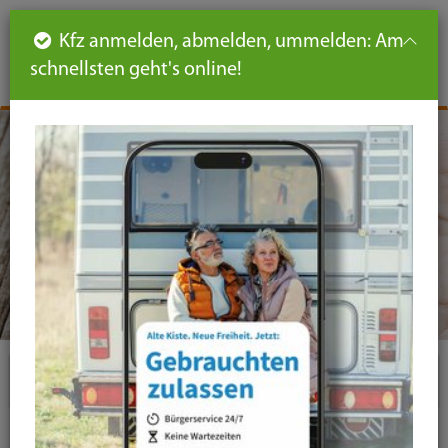
Such
Ha
DE
Kfz anmelden, abmelden, ummelden: Am
aus-
schnellsten geht's online!
aus
und
un
eink
ei
Seiteninhalt
Hauptnavigation
Seitennavigation
leichte
Sprache
Themen
Familie & Soziales