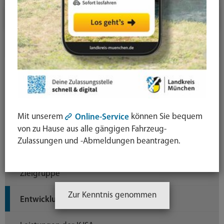
Kinder, Jugend und Familie
Beratung und Hilfen
Kinder- und Jugendsozialarbeit an Schulen (KJSA)
Rahmenkonzept
Mit unserem
können Sie bequem
Online-Service
Prinzipien der KJSA
von zu Hause aus alle gängigen Fahrzeug-
Zulassungen und -Abmeldungen beantragen.
Die Schularten in Bayern
Zielgruppe
Zur Kenntnis genommen
Entwicklungsherausforderungen