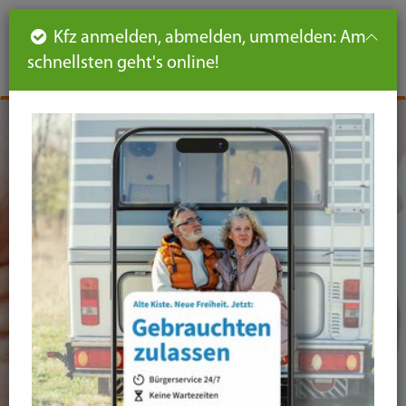
Such
Ha
DE
Kfz anmelden, abmelden, ummelden: Am
aus-
schnellsten geht's online!
aus
und
un
eink
ei
Seiteninhalt
Hauptnavigation
Seitennavigation
leichte
Sprache