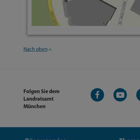
Nach oben
Facebook-
YouTube-
L
Folgen Sie dem
Seite
Kanal
K
Landratsamt
München