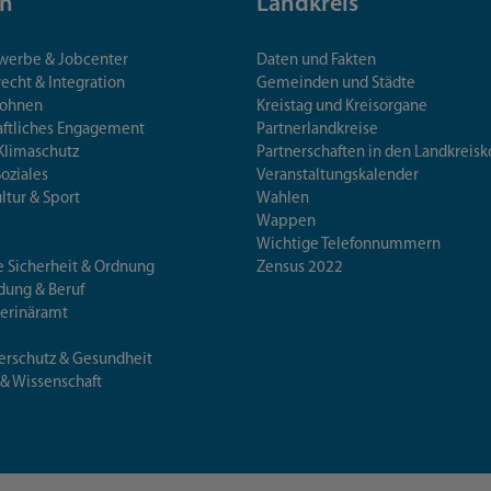
n
Landkreis
ewerbe & Jobcenter
Daten und Fakten
echt & Integration
Gemeinden und Städte
Wohnen
Kreistag und Kreisorgane
aftliches Engagement
Partnerlandkreise
Klimaschutz
Partnerschaften in den Landkre
Soziales
Veranstaltungskalender
ultur & Sport
Wahlen
Wappen
Wichtige Telefonnummern
e Sicherheit & Ordnung
Zensus 2022
ldung & Beruf
terinäramt
erschutz & Gesundheit
 & Wissenschaft