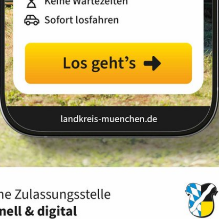
stellung der Geschlechter
Frauenhandbuch
Details
E-Mail
Homepage
Karte