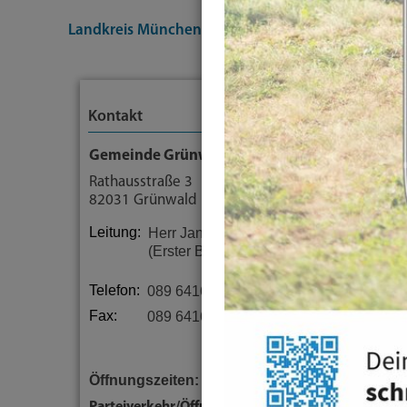
Landkreis München
Themen
Inklusion
Gleich
Kontakt
Gemeinde Grünwald
Rathausstraße 3
82031 Grünwald
Leitung:
Herr Jan Neusiedl
(Erster Bürgermeister)
Telefon:
089 64162-0
Fax:
089 64162-4475
Öffnungszeiten: