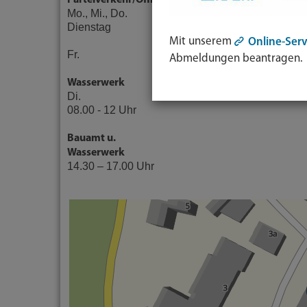
Parteiverkehr/Öffnungszeiten
Mo., Mi., Do. 08.00 - 12.00 Uhr
Dienstag 10.00 - 12.00 Uhr und
14.30 - 18.00 Uhr
Mit unserem
Online-Serv
Fr. 07.30 - 12.00 Uhr
Abmeldungen beantragen.
Wasserwerk
Di.
08.00 - 12 Uhr
Bauamt u.
Wasserwerk
14.30 – 17.00 Uhr