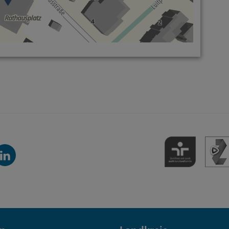
inkedIn-
anal