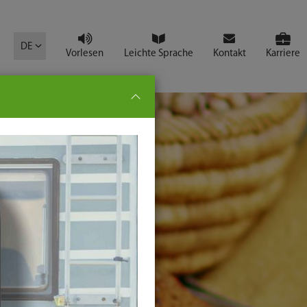
mbol
DE
Vorlesen
Leichte Sprache
Kontakt
Karriere
pe:
che
senden
t
ter-
ste