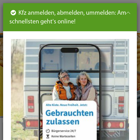
Such
Ha
DE
Kfz anmelden, abmelden, ummelden: Am
aus-
schnellsten geht's online!
aus
und
un
eink
ei
Seiteninhalt
Hauptnavigation
Seitennavigation
leichte
Sprache
Themen