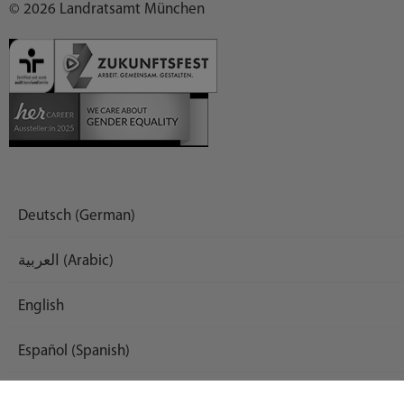
© 2026 Landratsamt München
Deutsch (German)
العربية (Arabic)
English
Español (Spanish)
Français (French)