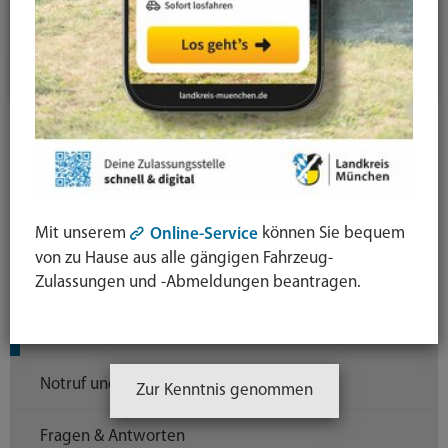
Inklusion
Gleichstellung der Geschlechter
Aufgaben der Gleichstellungsstelle
Gesetzlicher Auftrag
Beratungsgrundsätze
Mit unserem
können Sie bequem
Online-Service
von zu Hause aus alle gängigen Fahrzeug-
Projekte und Aktionen
Zulassungen und -Abmeldungen beantragen.
Frauenhandbuch
Notruf und Hilfen
Zur Kenntnis genommen
Fragen & Antworten