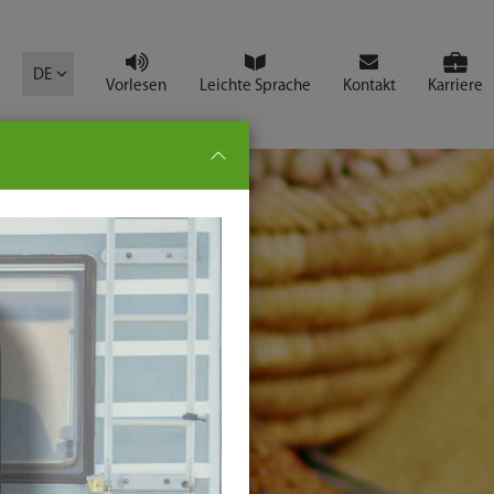
mbol
DE
Vorlesen
Leichte Sprache
Kontakt
Karriere
pe:
che
senden
t
ter-
ste