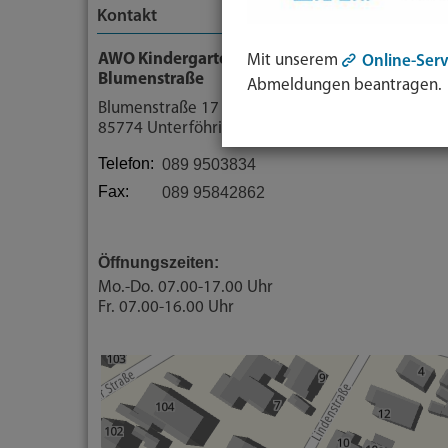
Kontakt
AWO Kindergarten
Mit unserem
Online-Serv
Blumenstraße
Abmeldungen beantragen.
Blumenstraße 17
85774 Unterföhring
Telefon:
089 9503834
Fax:
089 95842862
Öffnungszeiten:
Mo.-Do. 07.00-17.00 Uhr
Fr. 07.00-16.00 Uhr