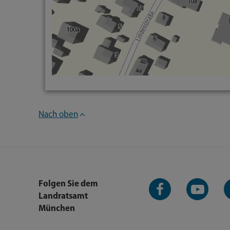
Nach oben
Facebook-
YouTube-
L
Folgen Sie dem
Seite
Kanal
K
Landratsamt
München