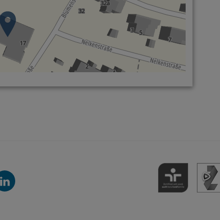
inkedIn-
anal