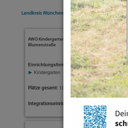
Landkreis München
Themen
Inklusion
Gleich
AWO Kindergarten
Blumenstraße
Einrichtungsform
Kindergarten
Plätze gesamt
: 100
Integrationseinrichtung
: Nein