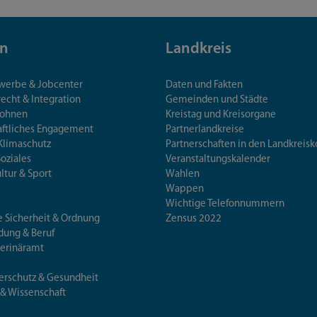
n
Landkreis
ewerbe & Jobcenter
Daten und Fakten
echt & Integration
Gemeinden und Städte
Wohnen
Kreistag und Kreisorgane
aftliches Engagement
Partnerlandkreise
Klimaschutz
Partnerschaften in den Landkre
Soziales
Veranstaltungskalender
ultur & Sport
Wahlen
Wappen
Wichtige Telefonnummern
e Sicherheit & Ordnung
Zensus 2022
ldung & Beruf
terinäramt
erschutz & Gesundheit
 & Wissenschaft