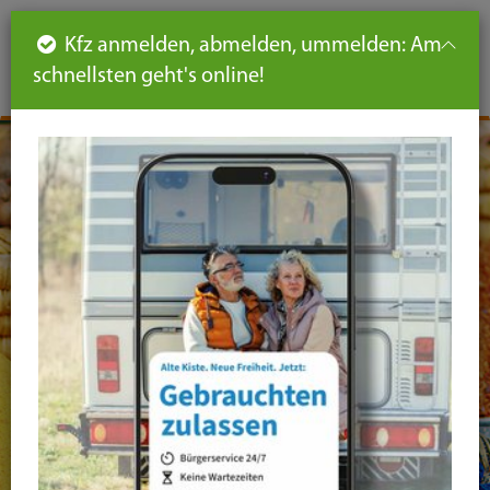
Such
Ha
DE
Kfz anmelden, abmelden, ummelden: Am
aus-
schnellsten geht's online!
aus
und
un
eink
ei
Seiteninhalt
Hauptnavigation
Seitennavigation
leichte
Sprache