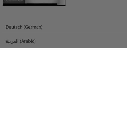
Deutsch (German)
العربية (Arabic)
English
Español (Spanish)
Français (French)
Русский (Russian)
Українська (Ukrainian)
Schließen