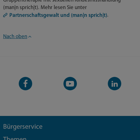
Gruppentherapie mit sexuellen Kindesmisshandlung
(man|n sprich|t). Mehr lesen Sie unter
.
Partnerschaftsgewalt und (man|n sprich|t)
Nach oben
Facebook-
YouTube-
LinkedIn-
Seite
Kanal
Kanal
Bürgerservice
Themen