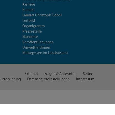
Karriere
Kontakt
Landrat Christoph Göbel
Leitbild
Organigramm
Pressestelle
Standorte
Veröffentlichungen
Umweltleitlinien
Mittagessen im Landratsamt
Extranet
Fragen & Antworten
Seiten-
utzerklärung
Datenschutzeinstellungen
Impressum