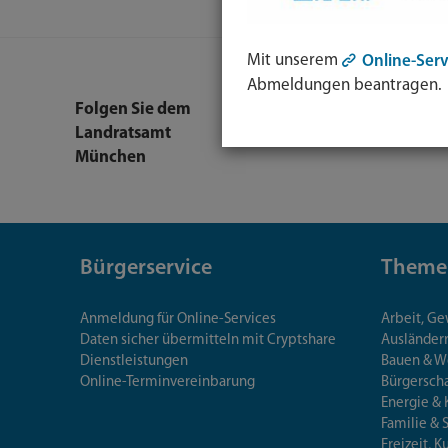
Mit unserem
Online-Serv
Abmeldungen beantragen.
Facebook-
YouTube-
L
Folgen Sie dem
Seite
Kanal
K
Landratsamt
München
Bürgerservice
Theme
Anmeldung für Online-Services
Arbeit, G
Daten sicher übermitteln mit Cryptshare
Ausländerr
Dienstleistungen
Bauen & 
Online-Terminvereinbarung
Bürgersch
Energie & 
Familie & 
Freizeit, K