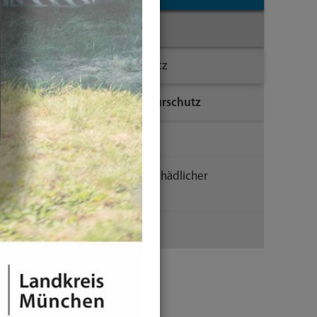
Umwelt
Naturschutz und Artenschutz
Tipps zum Arten- und Naturschutz
Artenschutztipps
Bekämpfung gesundheitsschädlicher
Pflanzenarten
Tipps um Haus und Garten