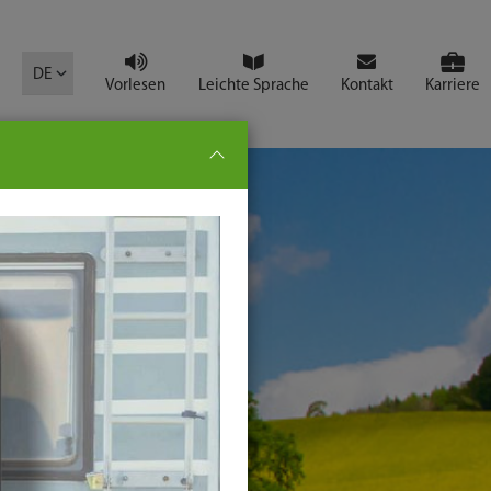
mbol
DE
Vorlesen
Leichte Sprache
Kontakt
Karriere
pe:
che
senden
t
ter-
ste