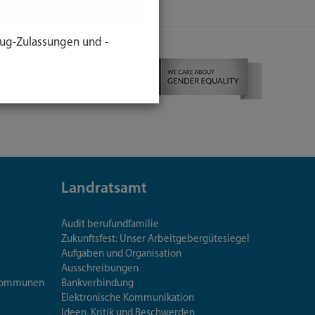
ug-Zulassungen und -
Landratsamt
Audit berufundfamilie
Zukunftsfest: Unser Arbeitgebergütesiegel
Aufgaben und Organisation
Ausschreibungen
iskommunen
Bankverbindung
Elektronische Kommunikation
Ideen, Kritik und Beschwerden