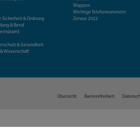
Wappen
Wichtige Telefonnummern
e Sicherheit & Ordnung
Zensus 2022
ldung & Beruf
terinäramt
erschutz & Gesundheit
 & Wissenschaft
Übersicht
Barrierefreiheit
Datensch