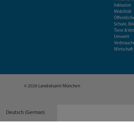
Inklusion
Mobilität
Öffentlich
Schule, Bi
Tiere & Ve
Umwelt
Verbrauch
Wirtschaft
© 2026 Landratsamt München
Deutsch (German)
العربية (Arabic)