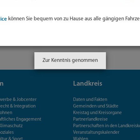
können Sie bequem von zu Hause aus alle gängigen Fahrze
ice
inkedIn-
anal
Zur Kenntnis genommen
n
Landkreis
ewerbe & Jobcenter
Daten und Fakten
echt & Integration
Gemeinden und Städte
Wohnen
Kreistag und Kreisorgane
aftliches Engagement
Partnerlandkreise
Klimaschutz
Partnerschaften in den Landkre
Soziales
Veranstaltungskalender
ultur & Sport
Wahlen