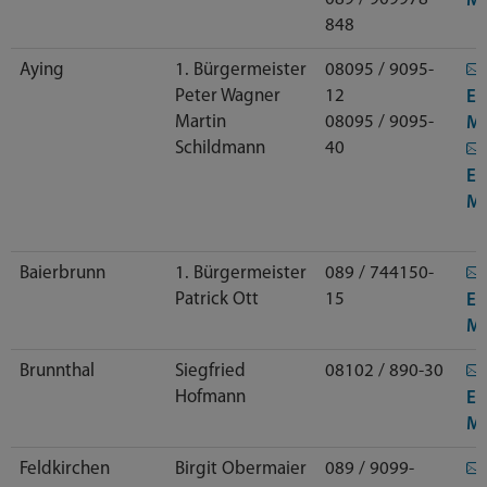
Ma
848
Aying
1. Bürgermeister
08095 / 9095-
Peter Wagner
12
E-
Martin
08095 / 9095-
Ma
Schildmann
40
E-
Ma
Baierbrunn
1. Bürgermeister
089 / 744150-
Patrick Ott
15
E-
Ma
Brunnthal
Siegfried
08102 / 890-30
Hofmann
E-
Ma
Feldkirchen
Birgit Obermaier
089 / 9099-