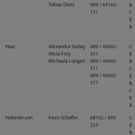
Tobias Dietz
089 / 64162-
Ma
151
E-
Ma
Haar
Alexandra Szelag
089 / 46002-
Alicia Frey
351
E-
Michaela Lüngen
089 / 46002-
Ma
311
089 / 46002-
E-
377
Ma
E-
Ma
Hohenbrunn
Ireen Schaffer
08102 / 800
223
E-
Ma