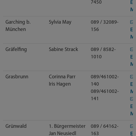
7450
E-
Ma
Garching b.
Sylvia May
089 / 32089-
München
156
E-
Ma
Gräfelfing
Sabine Strack
089 / 8582-
1010
E-
Ma
Grasbrunn
Corinna Parr
089/461002-
Iris Hagen
140
E-
089/461002-
Ma
141
E-
Ma
Grünwald
1. Bürgermeister
089 / 64162-
Jan Neusiedl
163
E-