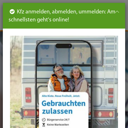
Such
Ha
DE
Kfz anmelden, abmelden, ummelden: Am
aus-
schnellsten geht's online!
aus
und
un
eink
ei
Seiteninhalt
Hauptnavigation
Seitennavigation
leichte
Sprache