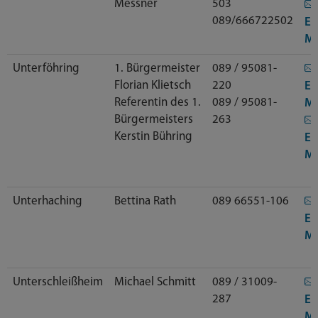
Messner
503
089/666722502
E-
Ma
Unterföhring
1. Bürgermeister
089 / 95081-
Florian Klietsch
220
E-
Referentin des 1.
089 / 95081-
Ma
Bürgermeisters
263
Kerstin Bühring
E-
Ma
Unterhaching
Bettina Rath
089 66551-106
E-
Ma
Unterschleißheim
Michael Schmitt
089 / 31009-
287
E-
Ma