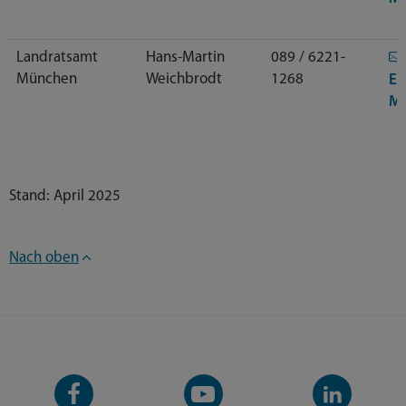
Landratsamt
Hans-Martin
089 / 6221-
München
Weichbrodt
1268
E-
Ma
Stand: April 2025
Nach oben
Facebook-
YouTube-
LinkedIn-
Seite
Kanal
Kanal