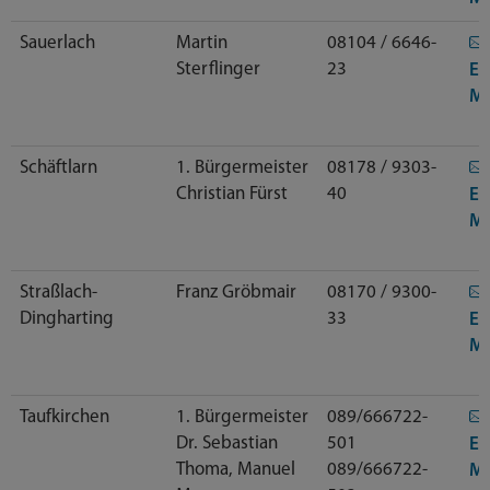
Sauerlach
Martin
08104 / 6646-
Sterflinger
23
E-
Ma
Schäftlarn
1. Bürgermeister
08178 / 9303-
Christian Fürst
40
E-
Ma
Straßlach-
Franz Gröbmair
08170 / 9300-
Dingharting
33
E-
Ma
Taufkirchen
1. Bürgermeister
089/666722-
Dr. Sebastian
501
E-
Thoma, Manuel
089/666722-
Ma