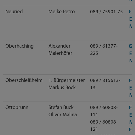
Neuried
Meike Petro
089 / 75901-75
E-
Ma
Oberhaching
Alexander
089 / 61377-
Maierhöfer
225
E-
Ma
Oberschleißheim
1. Bürgermeister
089 / 315613-
Markus Böck
13
E-
Ma
Ottobrunn
Stefan Buck
089 / 60808-
Oliver Malina
111
E-
089 / 60808-
Ma
121