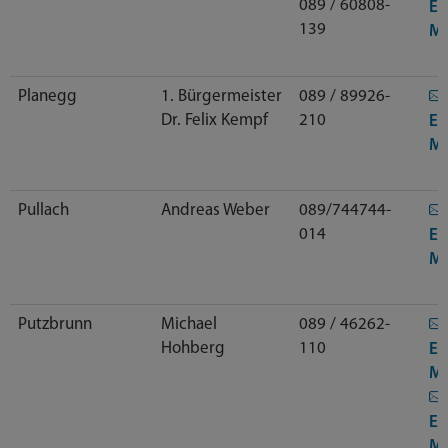
089 / 60808-
E-
139
Ma
Planegg
1. Bürgermeister
089 / 89926-
Dr. Felix Kempf
210
E-
Ma
Pullach
Andreas Weber
089/744744-
014
E-
Ma
Putzbrunn
Michael
089 / 46262-
Hohberg
110
E-
Ma
E-
Ma