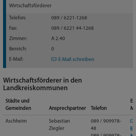
Wirtschaftsförderer
Telefon:
089 / 6221-1268
Fax:
089 / 6221 44-1268
Zimmer:
A 2.40
Bereich:
0
E-Mail:
E-Mail schreiben
Wirtschaftsförderer in den
Landkreiskommunen
Städte und
E-
Gemeinden
Ansprechpartner
Telefon
Ma
Aschheim
Sebastian
089 / 909978-
Ziegler
48
E-
089 / 909978-