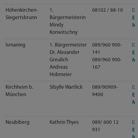
Höhenkirchen-
1.
08102 / 88-10
Siegertsbrunn
Bürgermeisterin
E-
Mindy
Ma
Konwitschny
Ismaning
1. Bürgermeister
089/960 900-
Dr. Alexander
141
E-
Greulich
089/960 900-
Ma
Andreas
167
Hobmeier
Kirchheim b.
Sibylle Wartlick
089/90909-
München
9400
E-
Ma
Neubiberg
Kathrin Thyes
089/ 600 12
931
E-
Ma