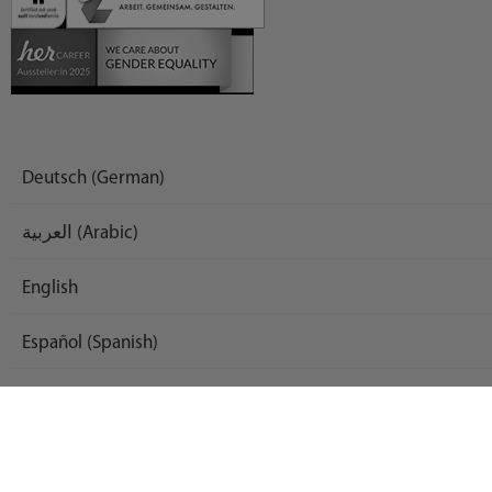
Deutsch (German)
العربية (Arabic)
English
Español (Spanish)
Français (French)
Русский (Russian)