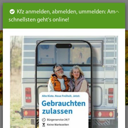
Such
Ha
DE
Kfz anmelden, abmelden, ummelden: Am
aus-
schnellsten geht's online!
aus
und
un
eink
ei
Seiteninhalt
Hauptnavigation
Seitennavigation
leichte
Sprache
Plugins